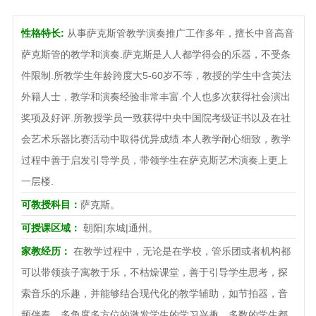
性格特长:
从事萨克斯管教学演奏推广工作多年，擅长中音高音
萨克斯管的教学和演奏.萨克斯是人人都学得会的乐器，不受条
件限制.所教学生年龄跨度大5-60岁不等，教授的学生中含英法
外籍人士，教学和演奏经验非常丰富.个人也多次获得社会演出
奖项及好评.所教授学员一致获得中央中国院考级证书以及在社
会艺术乐器比赛活动中取得优异成绩.本人教学耐心细致，教学
过程中善于启发引导学员，带领学生在萨克斯艺术演奏上更上
一层楼.
可教授科目：
萨克斯。
可授课区域：
朝阳|东城|通州。
家教经历：
在教学过程中，无论是在学校，管乐团或者机构都
可以带领孩子寓教于乐，不枯燥课堂，善于引导学生思考，探
索音乐的乐趣，并能够结合现代化的教学辅助，如节拍器，音
频伴奏，多角度多方位的激发学生的学习兴趣，多数的学生都