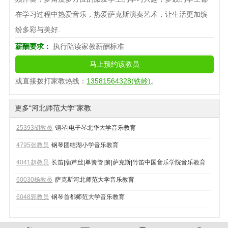
在学习过程中热爱音乐，热爱萨克斯演奏艺术，让生活更加缤
纷多彩与美好.
薪酬要求：
执行陪读家教薪酬标准
马上预约该教员
或直接拨打家教热线：
13581564328(铁岭)
。
更多“河北师范大学”家教
25393胡教员
钢琴|电子琴
北华大学
音乐教育
4795张教员
钢琴
团结湖小学
音乐教育
4041赵教员
长笛|葫芦丝|单簧管|箫|萨克斯|竹笛
中国音乐学院
音乐教育
60030杨教员
萨克斯
河北师范大学
音乐教育
6048郭教员
钢琴
首都师范大学
音乐教育