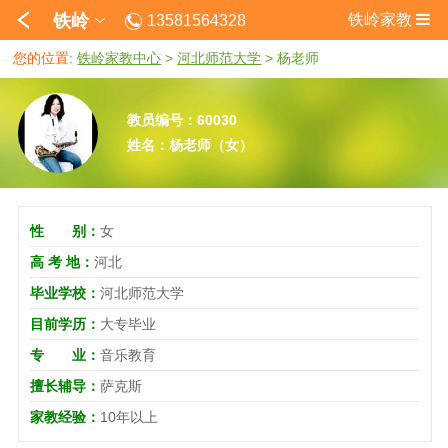
铁岭
铁岭家教
13581564328
您的位置:
铁岭家教中心
>
河北师范大学
>
杨老师
教员编号：60030
姓名：杨老师（女）
性 别：
女
高 考 地：
河北
毕业学校：
河北师范大学
目前学历：
大专毕业
专 业：
音乐教育
擅长辅导：
萨克斯
家教经验：
10年以上