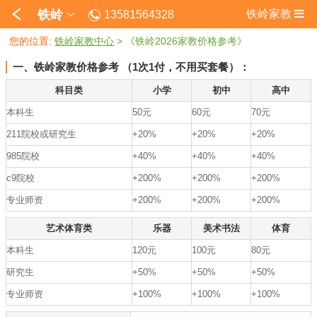
铁岭
铁岭家教
13581564328
您的位置:
铁岭家教中心
> 《铁岭2026家教价格参考》
一、铁岭家教价格参考 （1次1付，不用买套餐）：
科目类
小学
初中
高中
本科生
50元
60元
70元
211院校或研究生
+20%
+20%
+20%
985院校
+40%
+40%
+40%
c9院校
+200%
+200%
+200%
专业师资
+200%
+200%
+200%
艺术体育类
乐器
美术书法
体育
本科生
120元
100元
80元
研究生
+50%
+50%
+50%
专业师资
+100%
+100%
+100%