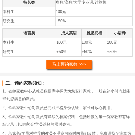
特长类
奥数/高数/大学专业课/计算机
本科生
100元
研究生
+50%
语言类
成人英语
雅思托福
小语种
本科生
100元
100元
100元
研究生
+50%
+50%
+50%
马上预约家教 >>>
二、预约家教须知：
1、铁岭家教中心从教员数据库中择优为您安排家教，一般在24小时内就能
找到您满意的教员。
2、铁岭家教中心对教员已完成严格身份认证，家长可放心聘用。
3、铁岭家教中心对教员有详尽的档案资料，包括所做的每一份家教都有详
细记录，以供家长/学员选择教员时参考。
4、若家长/学员对推荐的教员不满意可随时向我们反馈，免费调换至满意为