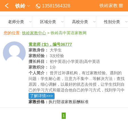
铁岭
铁岭家教
13581564328
老师分类
区域分类
高校分类
性别分类
您的位置:
铁岭家教中心
>
铁岭高中英语家教网
黄老师 (女)，编号36777
家教身份：
大学生
家教经验：
3次经验
擅长科目：
初中英语|小学英语|高中英语
家教积分：
1分
个人简介：
曾开过补课机构，有过家教经验。遇到的
问题：学生耐心差，注意力不集中…等解决方法：查找
原因，细心调解，以最好的状态去传授，让学生找到自
己的学习方式和最适合他自己的学习方式，找到学习中
的乐趣。效果：增强学生的耐心性和注意力，更喜欢学
了解详情>>>
习，上课效率也提高了。
家教价格：
执行陪读家教薪酬标准
1