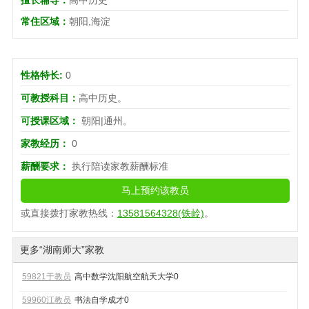
常住区域：
朝阳,海淀
性格特长:
0
可教授科目：
高中历史。
可授课区域：
朝阳|通州。
家教经历：
0
薪酬要求：
执行陪读家教薪酬标准
马上预约该教员
或直接拨打家教热线：
13581564328(铁岭)
。
更多“湖南师大”家教
59821于教员
高中数学
沈阳航空航天大学
0
59960江教员
书法
自学成才
0